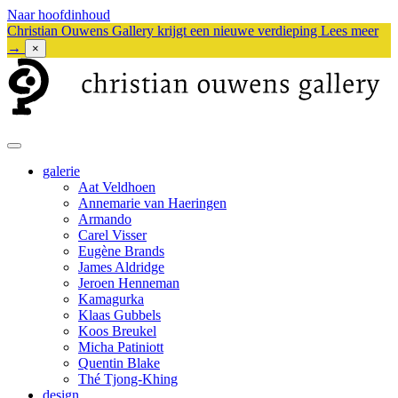
Naar hoofdinhoud
Christian Ouwens Gallery krijgt een nieuwe verdieping
Lees meer
→
×
galerie
Aat Veldhoen
Annemarie van Haeringen
Armando
Carel Visser
Eugène Brands
James Aldridge
Jeroen Henneman
Kamagurka
Klaas Gubbels
Koos Breukel
Micha Patiniott
Quentin Blake
Thé Tjong-Khing
design