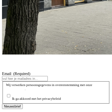
Email
(Required)
Wij
Wij verwerken persoonsgegevens in overeenstemming met onze
privacybeleid
.
verwerken
persoonsgegevens
in
Ik ga akkoord met het privacybeleid
overeenstemming
met
onze