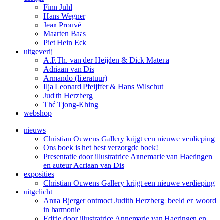
Finn Juhl
Hans Wegner
Jean Prouvé
Maarten Baas
Piet Hein Eek
uitgeverij
A.F.Th. van der Heijden & Dick Matena
Adriaan van Dis
Armando (literatuur)
Ilja Leonard Pfeijffer & Hans Wilschut
Judith Herzberg
Thé Tjong-Khing
webshop
nieuws
Christian Ouwens Gallery krijgt een nieuwe verdieping
Ons boek is het best verzorgde boek!
Presentatie door illustratrice Annemarie van Haeringen
en auteur Adriaan van Dis
exposities
Christian Ouwens Gallery krijgt een nieuwe verdieping
uitgelicht
Anna Bjerger ontmoet Judith Herzberg: beeld en woord
in harmonie
Editie door illustratrice Annemarie van Haeringen en