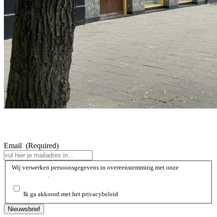
Email
(Required)
Wij
Wij verwerken persoonsgegevens in overeenstemming met onze
privacybeleid
.
verwerken
persoonsgegevens
in
Ik ga akkoord met het privacybeleid
overeenstemming
met