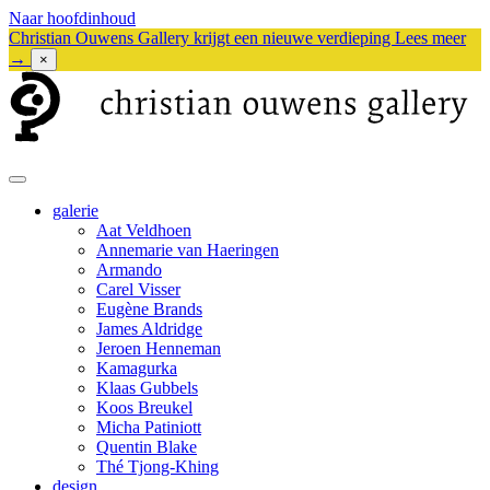
Naar hoofdinhoud
Christian Ouwens Gallery krijgt een nieuwe verdieping
Lees meer
→
×
galerie
Aat Veldhoen
Annemarie van Haeringen
Armando
Carel Visser
Eugène Brands
James Aldridge
Jeroen Henneman
Kamagurka
Klaas Gubbels
Koos Breukel
Micha Patiniott
Quentin Blake
Thé Tjong-Khing
design