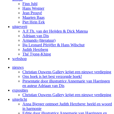
Finn Juhl
Hans Wegner
Jean Prouvé
Maarten Baas
Piet Hein Eek
uitgeverij
A.F.Th. van der Heijden & Dick Matena
Adriaan van Dis
Armando (literatuur)
Ilja Leonard Pfeijffer & Hans Wilschut
Judith Herzberg
Thé Tjong-Khing
webshop
nieuws
Christian Ouwens Gallery krijgt een nieuwe verdieping
Ons boek is het best verzorgde boek!
Presentatie door illustratrice Annemarie van Haeringen
en auteur Adriaan van Dis
exposities
Christian Ouwens Gallery krijgt een nieuwe verdieping
uitgelicht
Anna Bjerger ontmoet Judith Herzberg: beeld en woord
in harmonie
Editie door illustratrice Annemarie van Haeringen en